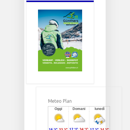
Meteo Plan
Oggi
Domani
lunedì
17 °C
34 °C
16 °C
33 °C
17 °C
34 °C